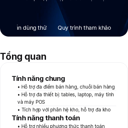
tế. Với mục tiêu giúp các phòng khám
chuẩn hóa phương thức quản lý mọi
khâu trong khám chữa bệnh, có thể
ớng dẫn dùng thử
Quy trình tham khảo
Q
tăng tốc độ xử lý thông tin, tiết kiệm
thời gian phục vụ bệnh nhân...
Tổng quan
Tính năng chung
• Hỗ trợ đa điểm bán hàng, chuỗi bán hàng
• Hỗ trợ đa thiết bị: tables, laptop, máy tính
và máy POS
• Tích hợp với phân hệ kho, hỗ trợ đa kho
Tính năng thanh toán
• Hỗ trợ nhiều phương thức thanh toán