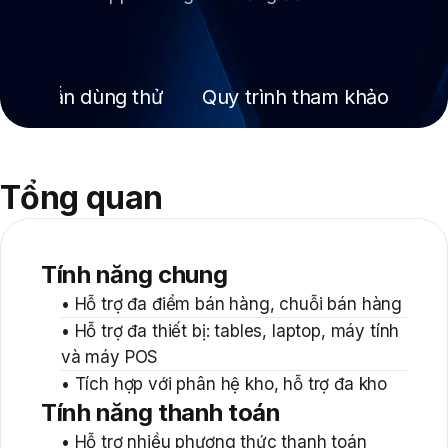
dựng Phần mềm hỗ trợ khách hàng
(helpdesk)....
ớng dẫn dùng thử
Quy trình tham khảo
Q
Tổng quan
Tính năng chung
• Hỗ trợ đa điểm bán hàng, chuỗi bán hàng
• Hỗ trợ đa thiết bị: tables, laptop, máy tính
và máy POS
• Tích hợp với phân hệ kho, hỗ trợ đa kho
Tính năng thanh toán
• Hỗ trợ nhiều phương thức thanh toán