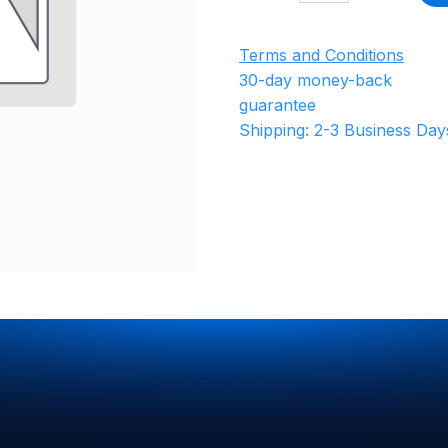
Terms and Conditions
30-day money-back
guarantee
Shipping: 2-3 Business Day