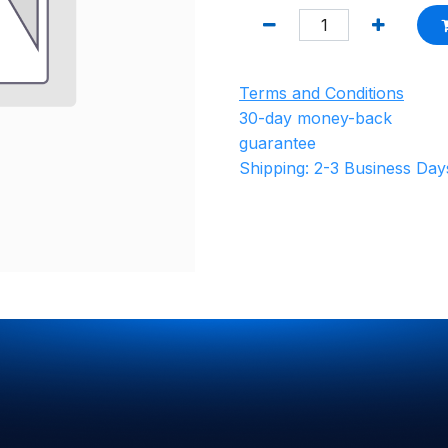
Terms and Conditions
30-day money-back
guarantee
Shipping: 2-3 Business Day