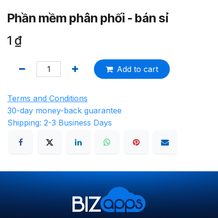
Phần mềm phân phối - bán sỉ
1
₫
Add to cart
Terms and Conditions
30-day money-back guarantee
Shipping: 2-3 Business Days