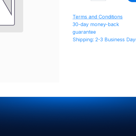
Terms and Conditions
30-day money-back
guarantee
Shipping: 2-3 Business Day