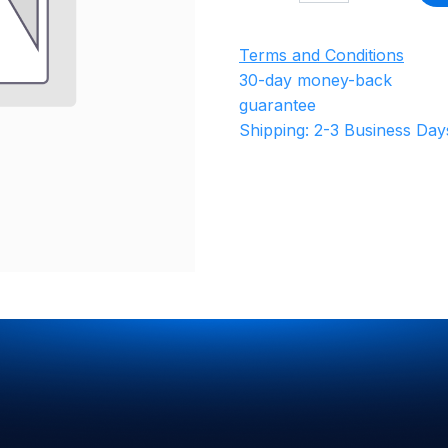
Terms and Conditions
30-day money-back
guarantee
Shipping: 2-3 Business Day