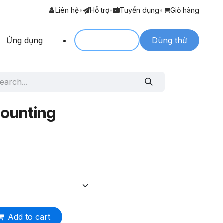
Liên hệ
•
Hỗ trợ
•
Tuyển dụng
•
Giỏ hàng
Ứng dụng
Login to
Dùng thử
counting
Add to cart