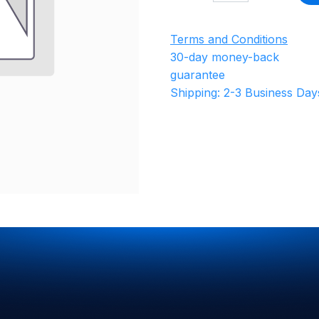
Terms and Conditions
30-day money-back
guarantee
Shipping: 2-3 Business Day