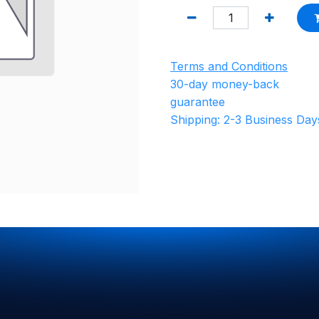
Terms and Conditions
30-day money-back
guarantee
Shipping: 2-3 Business Day