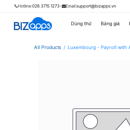
Hotline:
028 3715 1273
•
Email:
support@bizapps.vn
Dùng thử
Bảng giá
All Products
Luxembourg - Payroll with 