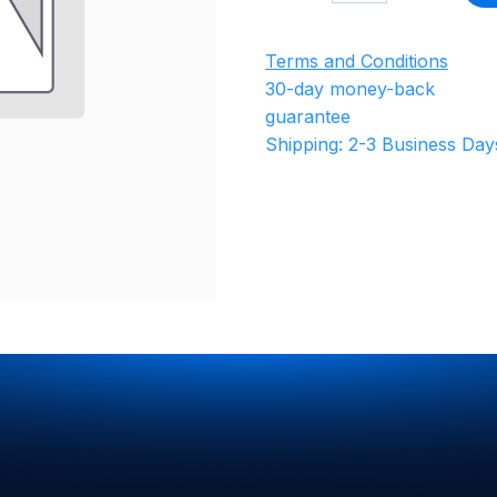
Terms and Conditions
30-day money-back
guarantee
Shipping: 2-3 Business Day