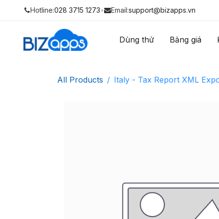
Hotline:
028 3715 1273
•
Email:
support@bizapps.vn
Dùng thử
Bảng giá
All Products
Italy - Tax Report XML Expo