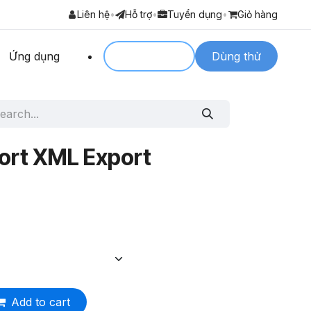
Liên hệ
•
Hỗ trợ
•
Tuyển dụng
•
Giỏ hàng
Ứng dụng
Login to
Dùng thử
port XML Export
Add to cart