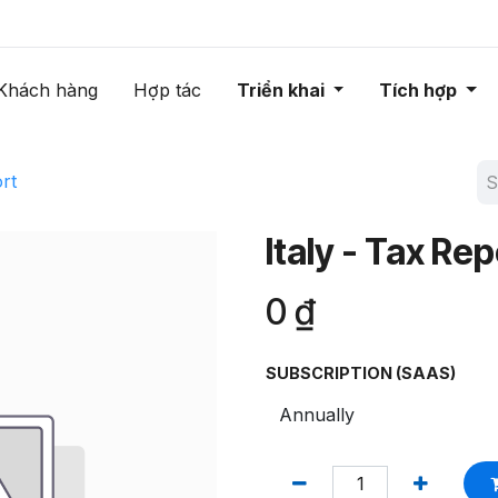
Khách hàng
Hợp tác
Triển khai
Tích hợp
rt
Italy - Tax Re
0
₫
SUBSCRIPTION (SAAS)