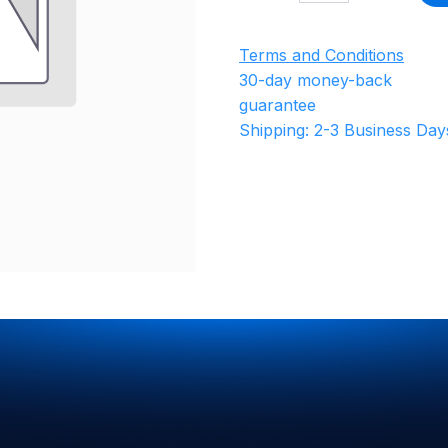
Terms and Conditions
30-day money-back
guarantee
Shipping: 2-3 Business Day