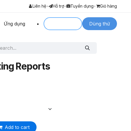
Liên hệ
•
Hỗ trợ
•
Tuyển dụng
•
Giỏ hàng
Ứng dụng
Login to
Dùng thử
ting Reports
Add to cart