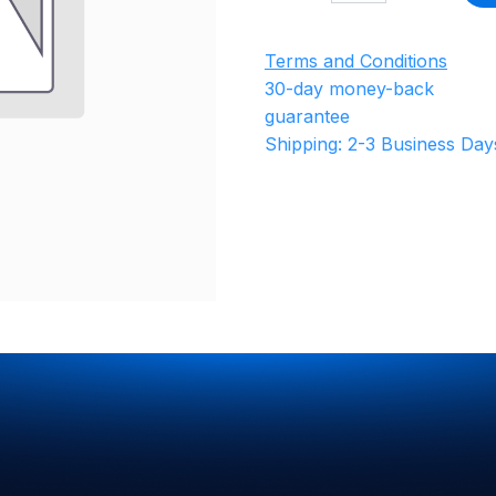
Terms and Conditions
30-day money-back
guarantee
Shipping: 2-3 Business Day