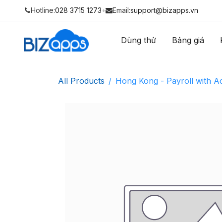
Hotline:
028 3715 1273
•
Email:
support@bizapps.vn
Dùng thử
Bảng giá
All Products
Hong Kong - Payroll with A