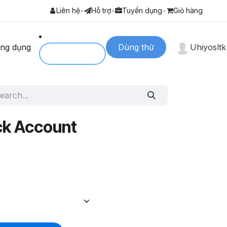
Liên hệ
•
Hỗ trợ
•
Tuyển dụng
•
Giỏ hàng
ng dụng
Dùng thử
Uhiyosltk
Login to
ck Account