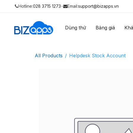
Hotline:
028 3715 1273
•
Email:
support@bizapps.vn
Dùng thử
Bảng giá
Khá
All Products
Helpdesk Stock Account