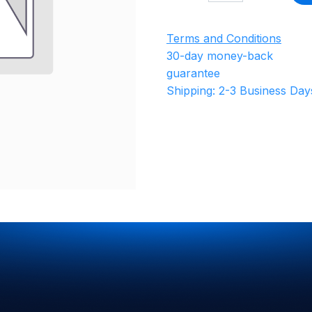
Terms and Conditions
30-day money-back
guarantee
Shipping: 2-3 Business Day