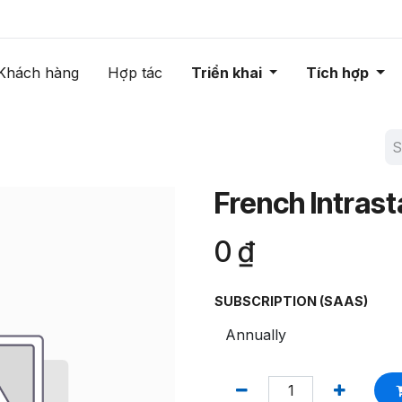
Khách hàng
Hợp tác
Triển khai
Tích hợp
French Intrast
0
₫
SUBSCRIPTION (SAAS)