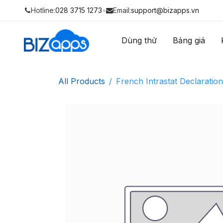
Hotline:
028 3715 1273
•
Email:
support@bizapps.vn
Dùng thử
Bảng giá
All Products
French Intrastat Declaration