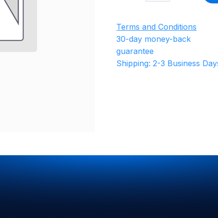
Terms and Conditions
30-day money-back
guarantee
Shipping: 2-3 Business Day