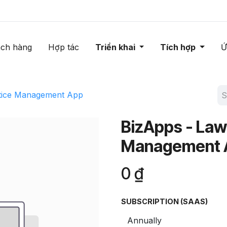
ch hàng
Hợp tác
Triển khai
Tích hợp
Ứ
ctice Management App
BizApps - Law
Management 
0
₫
SUBSCRIPTION (SAAS)