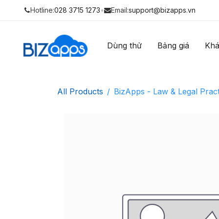
Hotline:
028 3715 1273
•
Email:
support@bizapps.vn
Dùng thử
Bảng giá
Khá
All Products
BizApps - Law & Legal Pra