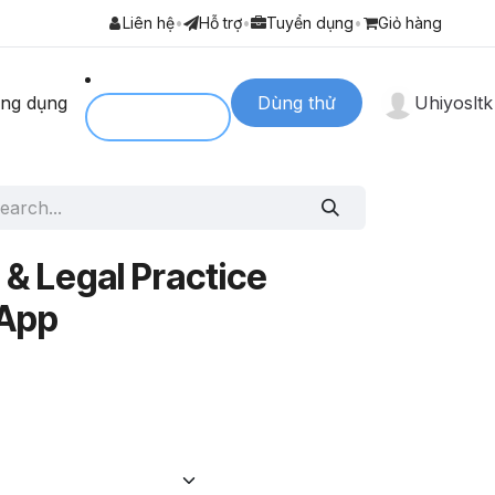
Liên hệ
•
Hỗ trợ
•
Tuyển dụng
•
Giỏ hàng
ng dụng
Dùng thử
Uhiyosltk
Login to
 & Legal Practice
App