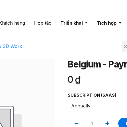
Khách hàng
Hợp tác
Triển khai
Tích hợp
to SD Worx
Belgium - Payr
0
₫
SUBSCRIPTION (SAAS)