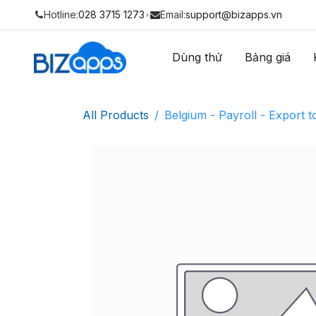
Hotline:
028 3715 1273
•
Email:
support@bizapps.vn
Dùng thử
Bảng giá
All Products
Belgium - Payroll - Export 