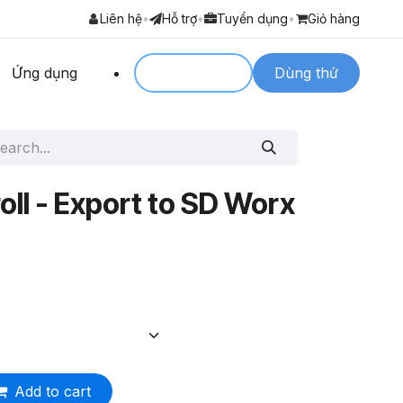
Liên hệ
•
Hỗ trợ
•
Tuyển dụng
•
Giỏ hàng
Ứng dụng
Login to
Dùng thử
oll - Export to SD Worx
Add to cart