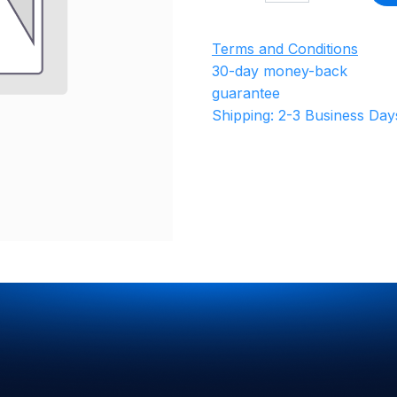
Terms and Conditions
30-day money-back
guarantee
Shipping: 2-3 Business Day